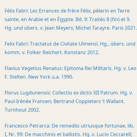
Félix Fabri: Les Errances de frère Félix, pèlerin en Terre
sainte, en Arabie et en Égypte. Bd. 9: Traités 8 (fin) et 9.
Hg. und übers. v. Jean Meyers; Michel Tarayre. Paris 2021.
Felix Fabri: Tractatus de Civitate Ulmensi. Hg., übers. und
komm. v. Folker Reichert. Konstanz 2012.
Flavius Vegetius Renatus: Epitoma Rei Militaris. Hg. v. Leo
F. Stelten. New York u.a. 1990.
Florus Lugdunensis: Collectio ex dictis XII Patrum. Hg. v.
Paul-Irénée Fransen; Bertrand Coppieters ’t Wallant.
Turnhout 2002.
Francesco Petrarca: De remediis utriusque fortunae, lib.
I, Nr. 99: De macchinis et ballistis. Hg. v. Lucio Ceccarell;