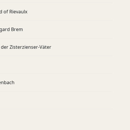
d of Rievaulx
egard Brem
 der Zisterzienser-Väter
enbach