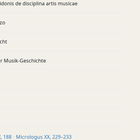
donis de disciplina artis musicae
zzo
cht
r Musik-Geschichte
, 188
Micrologus XX, 229–233