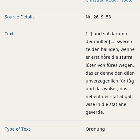
Source Details
Nr. 26, S. 53
Text
[…] und sol darumb
der múller […] sweren
ze den hailigen, wenne
er erst hoͤre die
sturm
lúten von fúres wegen,
das er denne den dilen
unverzogenlich fúr tuͤg
und das waßer, das
nebent der stat abgat,
wise in die stat ane
geverde.
Type of Text
Ordnung