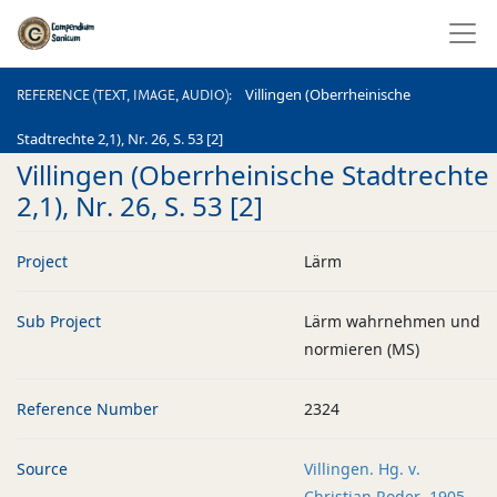
REFERENCE (TEXT, IMAGE, AUDIO)
Villingen (Oberrheinische
REFERENCE (TEXT, IMAGE, AUDIO)
Stadtrechte 2,1), Nr. 26, S. 53 [2]
Villingen (Oberrheinische Stadtrechte
2,1), Nr. 26, S. 53 [2]
Project
Lärm
Sub Project
Lärm wahrnehmen und
normieren (MS)
Reference Number
2324
Source
Villingen. Hg. v.
Christian Roder. 1905.