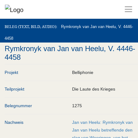
BELEG (TEXT, BILD, AUDIO)
BELEG (TEXT, BILD, AUDIO)
Rymkronyk van Jan van Heelu, V. 4446-
4458
Rymkronyk van Jan van Heelu, V. 4446-
4458
Projekt
Belliphonie
Teilprojekt
Die Laute des Krieges
Belegnummer
1275
Nachweis
Jan van Heelu: Rymkronyk van
Jan van Heelu betreffende den
slag van Woeringen, van het