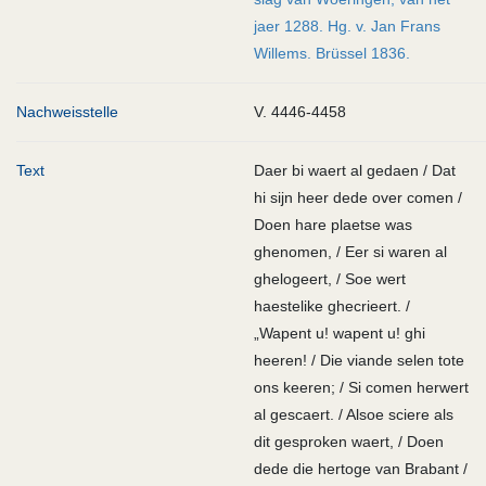
jaer 1288. Hg. v. Jan Frans
Willems. Brüssel 1836.
Nachweisstelle
V. 4446-4458
Text
Daer bi waert al gedaen / Dat
hi sijn heer dede over comen /
Doen hare plaetse was
ghenomen, / Eer si waren al
ghelogeert, / Soe wert
haestelike ghecrieert. /
„Wapent u! wapent u! ghi
heeren! / Die viande selen tote
ons keeren; / Si comen herwert
al gescaert. / Alsoe sciere als
dit gesproken waert, / Doen
dede die hertoge van Brabant /