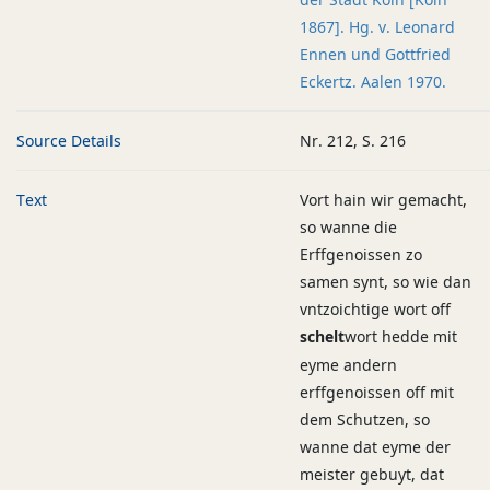
1867]. Hg. v. Leonard
Ennen und Gottfried
Eckertz. Aalen 1970.
Source Details
Nr. 212, S. 216
Text
Vort hain wir gemacht,
so wanne die
Erffgenoissen zo
samen synt, so wie dan
vntzoichtige wort off
schelt
wort hedde mit
eyme andern
erffgenoissen off mit
dem Schutzen, so
wanne dat eyme der
meister gebuyt, dat