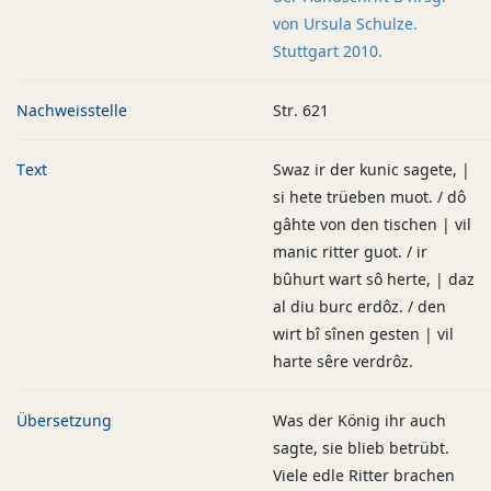
von Ursula Schulze.
Stuttgart 2010.
Nachweisstelle
Str. 621
Text
Swaz ir der kunic sagete, |
si hete trüeben muot. / dô
gâhte von den tischen | vil
manic ritter guot. / ir
bûhurt wart sô herte, | daz
al diu burc erdôz. / den
wirt bî sînen gesten | vil
harte sêre verdrôz.
Übersetzung
Was der König ihr auch
sagte, sie blieb betrübt.
Viele edle Ritter brachen