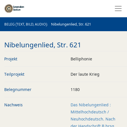
BELEG (TEXT, BILD, AUDIO)
Nibelungenlied, Str. 621
BELEG (TEXT, BILD, AUDIO)
Nibelungenlied, Str. 621
Projekt
Belliphonie
Teilprojekt
Der laute Krieg
Belegnummer
1180
Nachweis
Das Nibelungenlied :
Mittelhochdeutsch /
Neuhochdeutsch. Nach
der Handschrift B hrsg.