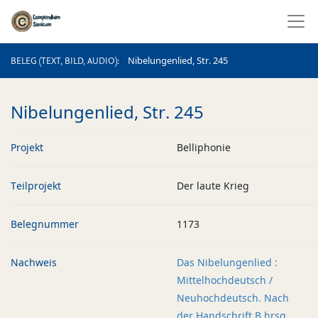
BELEG (TEXT, BILD, AUDIO)
Nibelungenlied, Str. 245
BELEG (TEXT, BILD, AUDIO)
Nibelungenlied, Str. 245
Projekt
Belliphonie
Teilprojekt
Der laute Krieg
Belegnummer
1173
Nachweis
Das Nibelungenlied :
Mittelhochdeutsch /
Neuhochdeutsch. Nach
der Handschrift B hrsg.