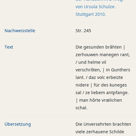
von Ursula Schulze.
Stuttgart 2010.
Nachweisstelle
Str. 245
Text
Die gesunden brâhten |
zerhouwen manegen rant,
/ und helme vil
verschrôten, | in Gunthers
lant. / daz volc erbeizte
nidere | für des kuneges
sal / ze liebem antpfange.
| man hôrte vrœlichen
schal.
Übersetzung
Die Unversehrten brachten
viele zerhauene Schilde