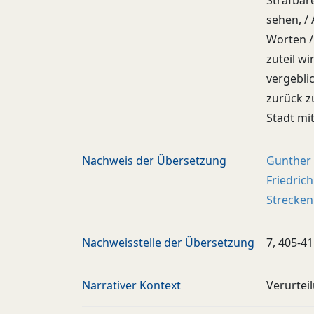
Strafbar
sehen, /
Worten /
zuteil wi
vergebli
zurück z
Stadt mi
Nachweis der Übersetzung
Gunther d
Friedric
Strecken
Nachweisstelle der Übersetzung
7, 405-4
Narrativer Kontext
Verurtei