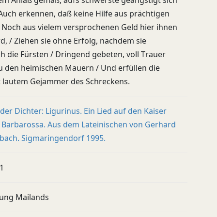
em Anlaß gemäß, aufs schwerste geängstigt sich
 Auch erkennen, daß keine Hilfe aus prächtigen
 Noch aus vielem versprochenen Geld hier ihnen
rd, / Ziehen sie ohne Erfolg, nachdem sie
ch die Fürsten / Dringend gebeten, voll Trauer
u den heimischen Mauern / Und erfüllen die
t lautem Gejammer des Schreckens.
er Dichter: Ligurinus. Ein Lied auf den Kaiser
h Barbarossa. Aus dem Lateinischen von Gerhard
bach. Sigmaringendorf 1995.
11
lung Mailands