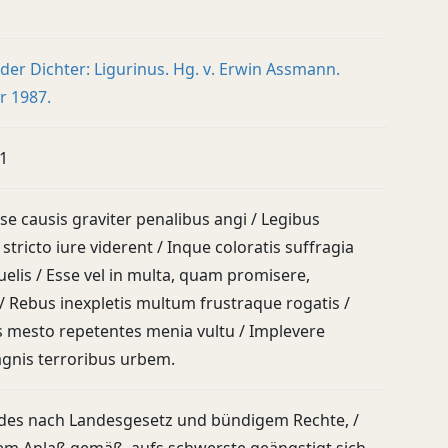
der Dichter: Ligurinus. Hg. v. Erwin Assmann.
 1987.
11
se causis graviter penalibus angi / Legibus
et stricto iure viderent / Inque coloratis suffragia
uelis / Esse vel in multa, quam promisere,
/ Rebus inexpletis multum frustraque rogatis /
s mesto repetentes menia vultu / Implevere
nis terroribus urbem.
indes nach Landesgesetz und bündigem Rechte, /