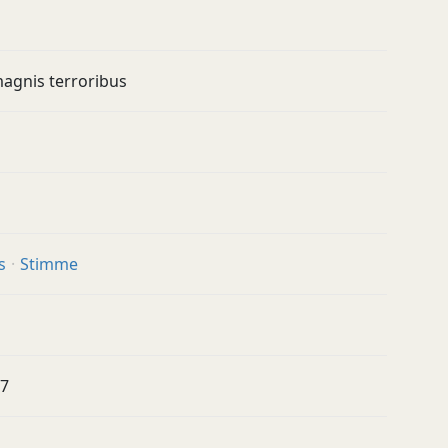
magnis terroribus
s
Stimme
87