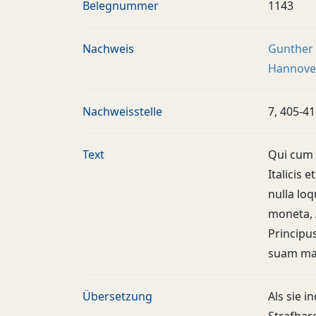
Belegnummer
1143
Nachweis
Gunther 
Hannover
Nachweisstelle
7, 405-4
Text
Qui cum 
Italicis 
nulla loq
moneta, 
Principu
suam mag
Übersetzung
Als sie 