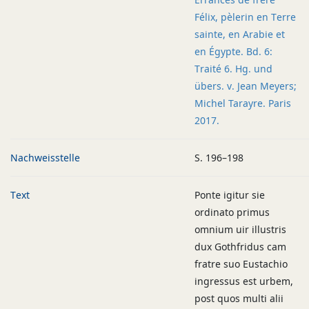
Félix, pèlerin en Terre
sainte, en Arabie et
en Égypte. Bd. 6:
Traité 6. Hg. und
übers. v. Jean Meyers;
Michel Tarayre. Paris
2017.
Nachweisstelle
S. 196–198
Text
Ponte igitur sie
ordinato primus
omnium uir illustris
dux Gothfridus cam
fratre suo Eustachio
ingressus est urbem,
post quos multi alii