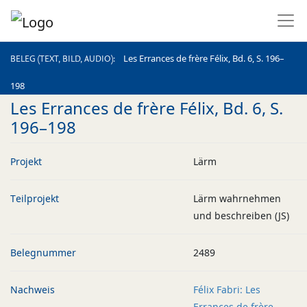
BELEG (TEXT, BILD, AUDIO)
Les Errances de frère Félix, Bd. 6, S. 196–
BELEG (TEXT, BILD, AUDIO)
198
Les Errances de frère Félix, Bd. 6, S.
196–198
Projekt
Lärm
Teilprojekt
Lärm wahrnehmen
und beschreiben (JS)
Belegnummer
2489
Nachweis
Félix Fabri: Les
Errances de frère