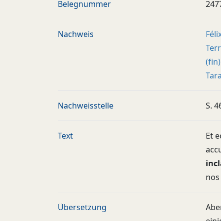
Belegnummer
247
Nachweis
Féli
Terr
(fin
Tara
Nachweisstelle
S. 4
Text
Et e
accu
inc
nos 
Übersetzung
Aber