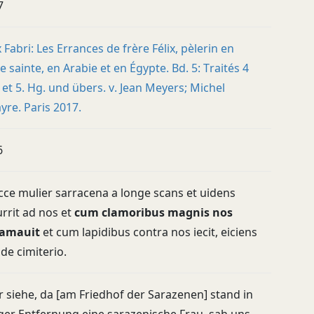
7
x Fabri: Les Errances de frère Félix, pèlerin en
e sainte, en Arabie et en Égypte. Bd. 5: Traités 4
) et 5. Hg. und übers. v. Jean Meyers; Michel
yre. Paris 2017.
6
cce mulier sarracena a longe scans et uidens
rrit ad nos et
cum clamoribus magnis nos
lamauit
et cum lapidibus contra nos iecit, eiciens
de cimiterio.
 siehe, da [am Friedhof der Sarazenen] stand in