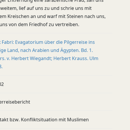
iger Entfernung eine sarazenische Frau, sah uns
weitem, lief auf uns zu und schrie uns mit
tem Kreischen an und warf mit Steinen nach uns,
uns von dem Friedhof zu vertreiben.
x Fabri: Evagatorium über die Pilgerreise ins
ige Land, nach Arabien und Ägypten. Bd. 1.
rs. v. Herbert Wiegandt; Herbert Krauss. Ulm
8.
02
erreisebericht
takt bzw. Konfliktsituation mit Muslimen