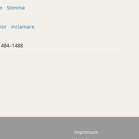
m
Stimme
mor
inclamare
 1484–1488
Impressum