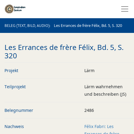
BELEG (TEXT, BILD, AUDIO)
Les Errances de frère Félix, Bd. 5, S. 320
BELEG (TEXT, BILD, AUDIO)
Les Errances de frère Félix, Bd. 5, S.
320
Projekt
Lärm
Teilprojekt
Lärm wahrnehmen
und beschreiben (JS)
Belegnummer
2486
Nachweis
Félix Fabri: Les
Errances de frère