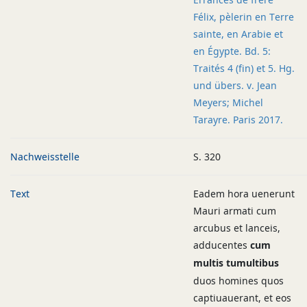
Félix, pèlerin en Terre
sainte, en Arabie et
en Égypte. Bd. 5:
Traités 4 (fin) et 5. Hg.
und übers. v. Jean
Meyers; Michel
Tarayre. Paris 2017.
Nachweisstelle
S. 320
Text
Eadem hora uenerunt
Mauri armati cum
arcubus et lanceis,
adducentes
cum
multis tumultibus
duos homines quos
captiuauerant, et eos