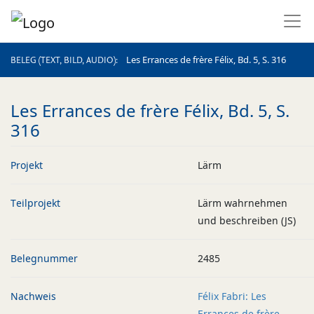
BELEG (TEXT, BILD, AUDIO)
Les Errances de frère Félix, Bd. 5, S. 316
BELEG (TEXT, BILD, AUDIO)
Les Errances de frère Félix, Bd. 5, S.
316
Projekt
Lärm
Teilprojekt
Lärm wahrnehmen
und beschreiben (JS)
Belegnummer
2485
Nachweis
Félix Fabri: Les
Errances de frère