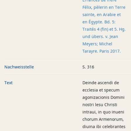
Félix, pèlerin en Terre
sainte, en Arabie et
en Égypte. Bd. 5:
Traités 4 (fin) et 5. Hg.
und übers. v. Jean
Meyers; Michel
Tarayre. Paris 2017.
Nachweisstelle
S. 316
Text
Deinde ascendi de
ecclesia et specum
agonizacionis Domini
nostri lesu Christi
intraui, in quo inueni
chorum Armenorum,
diuina ibi celebrantes