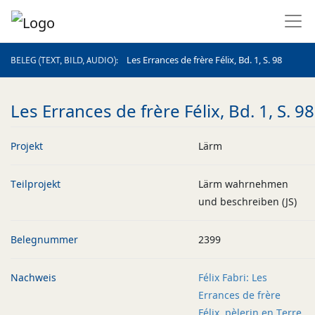
BELEG (TEXT, BILD, AUDIO)
Les Errances de frère Félix, Bd. 1, S. 98
BELEG (TEXT, BILD, AUDIO)
Les Errances de frère Félix, Bd. 1, S. 98
Projekt
Lärm
Teilprojekt
Lärm wahrnehmen
und beschreiben (JS)
Belegnummer
2399
Nachweis
Félix Fabri: Les
Errances de frère
Félix, pèlerin en Terre