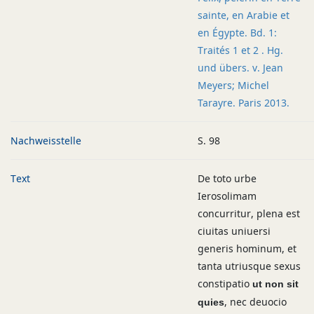
sainte, en Arabie et
en Égypte. Bd. 1:
Traités 1 et 2 . Hg.
und übers. v. Jean
Meyers; Michel
Tarayre. Paris 2013.
Nachweisstelle
S. 98
Text
De toto urbe
Ierosolimam
concurritur, plena est
ciuitas uniuersi
generis hominum, et
tanta utriusque sexus
constipatio
ut non sit
, nec deuocio
quies