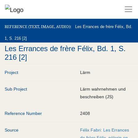
REFERENCE (TEXT, IMAGE, AUDIO)
REFERENCE (TEXT, IMAGE, AUDIO)
Les Errances de frère Félix, Bd.
1, S. 216 [2]
Les Errances de frère Félix, Bd. 1, S.
216 [2]
Project
Lärm
Sub Project
Lärm wahrnehmen und
beschreiben (JS)
Reference Number
2408
Source
Félix Fabri: Les Errances
de frère Félix, pèlerin en