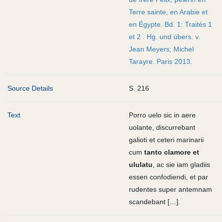
Terre sainte, en Arabie et
en Égypte. Bd. 1: Traités 1
et 2 . Hg. und übers. v.
Jean Meyers; Michel
Tarayre. Paris 2013.
Source Details
S. 216
Text
Porro uelo sic in aere
uolante, discurrebant
galioti et ceteri marinarii
cum
tanto clamore et
ululatu
, ac sie iam gladiis
essen confodiendi, et par
rudentes super antemnam
scandebant […].