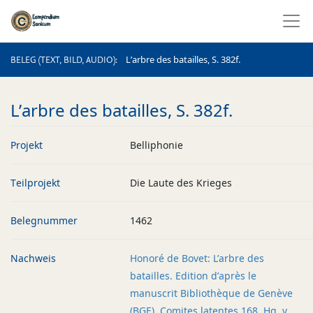
BELEG (TEXT, BILD, AUDIO)
L’arbre des batailles, S. 382f.
BELEG (TEXT, BILD, AUDIO)
L’arbre des batailles, S. 382f.
Projekt
Belliphonie
Teilprojekt
Die Laute des Krieges
Belegnummer
1462
Nachweis
Honoré de Bovet: L’arbre des
batailles. Edition d’après le
manuscrit Bibliothèque de Genève
(BGE), Comites latentes 168. Hg. v.