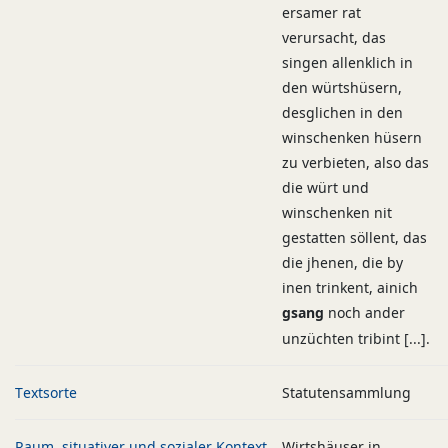
ersamer rat
verursacht, das
singen allenklich in
den würtshüsern,
desglichen in den
winschenken hüsern
zu verbieten, also das
die würt und
winschenken nit
gestatten söllent, das
die jhenen, die by
inen trinkent, ainich
gsang
noch ander
unzüchten tribint [...].
Textsorte
Statutensammlung
Raum, situativer und sozialer Kontext
Wirtshäuser in