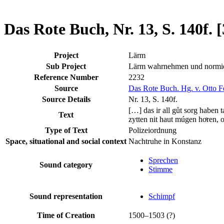
Reference (Text, image, audio)
Das Rote Buch, Nr. 13, S. 140f. [
Project
Lärm
Sub Project
Lärm wahrnehmen und normi
Reference Number
2232
Source
Das Rote Buch. Hg. v. Otto F
Source Details
Nr. 13, S. 140f.
[…] das ir all gůt sorg haben 
Text
zytten nit haut múgen hoͤren, 
Type of Text
Polizeiordnung
Space, situational and social context
Nachtruhe in Konstanz
Sprechen
Sound category
Stimme
Sound representation
Schimpf
Time of Creation
1500–1503 (?)