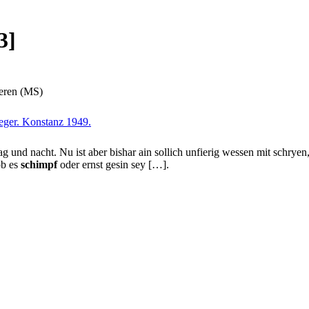
3]
eren (MS)
eger. Konstanz 1949.
tag und nacht. Nu ist aber bishar ain sollich unfierig wessen mit schry
ob es
schimpf
oder ernst gesin sey […].