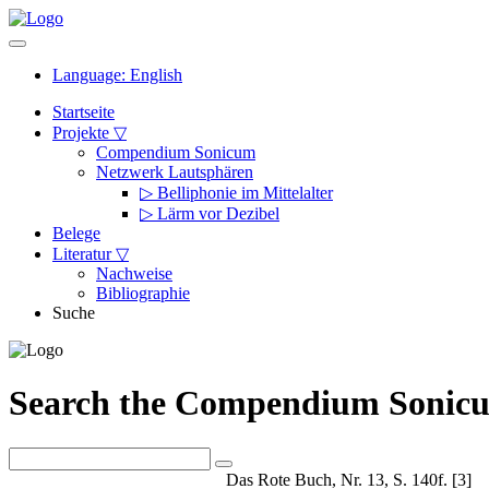
Language: English
Startseite
Projekte ▽
Compendium Sonicum
Netzwerk Lautsphären
▷ Belliphonie im Mittelalter
▷ Lärm vor Dezibel
Belege
Literatur ▽
Nachweise
Bibliographie
Suche
Search the Compendium Sonic
Reference (Text, image, audio)
Das Rote Buch, Nr. 13, S. 140f. [3]