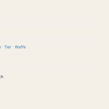
e
Tier
Waffe
ch