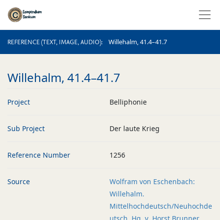
REFERENCE (TEXT, IMAGE, AUDIO)
Willehalm, 41.4–41.7
REFERENCE (TEXT, IMAGE, AUDIO)
Willehalm, 41.4–41.7
Project
Belliphonie
Sub Project
Der laute Krieg
Reference Number
1256
Source
Wolfram von Eschenbach:
Willehalm.
Mittelhochdeutsch/Neuhochde
utsch. Hg. v. Horst Brunner.