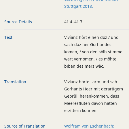
Stuttgart 2018.
Source Details
41.4–41.7
Text
Vîvîanz hôrt einen dôz / und
sach daz her Gorhandes
komen, / von den sölh stimme
wart vernomen, / es möhte
biben des mers wâc.
Translation
Vivianz hörte Lärm und sah
Gorhants Heer mit derartigem
Gebrüll herankommen, dass
Meeresfluten davon hätten
erzittern können.
Source of Translation
Wolfram von Eschenbach: