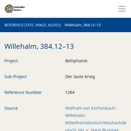
REFERENCE (TEXT, IMAGE, AUDIO)
Willehalm, 384.12–13
REFERENCE (TEXT, IMAGE, AUDIO)
Willehalm, 384.12–13
Project
Belliphonie
Sub Project
Der laute Krieg
Reference Number
1264
Source
Wolfram von Eschenbach:
Willehalm.
Mittelhochdeutsch/Neuhochde
utsch. Hg. v. Horst Brunner.