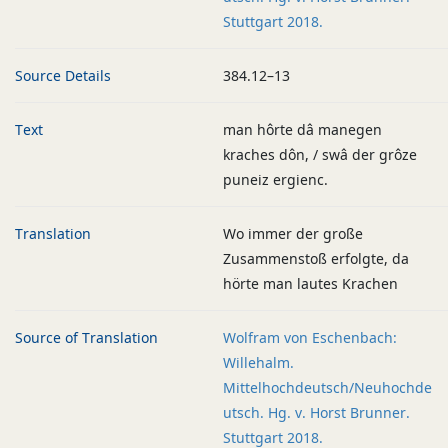
Stuttgart 2018.
Source Details
384.12–13
Text
man hôrte dâ manegen
kraches dôn, / swâ der grôze
puneiz ergienc.
Translation
Wo immer der große
Zusammenstoß erfolgte, da
hörte man lautes Krachen
Source of Translation
Wolfram von Eschenbach:
Willehalm.
Mittelhochdeutsch/Neuhochde
utsch. Hg. v. Horst Brunner.
Stuttgart 2018.