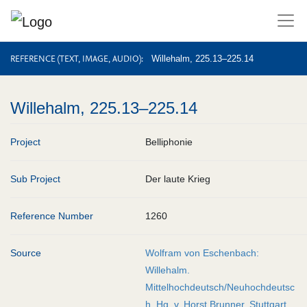
REFERENCE (TEXT, IMAGE, AUDIO)
REFERENCE (TEXT, IMAGE, AUDIO)
Willehalm, 225.13–225.14
Willehalm, 225.13–225.14
Project
Belliphonie
Sub Project
Der laute Krieg
Reference Number
1260
Source
Wolfram von Eschenbach:
Willehalm.
Mittelhochdeutsch/Neuhochdeutsc
h. Hg. v. Horst Brunner. Stuttgart