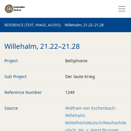
REFERENCE (TEXT, IMAGE, AUDIO)
Willehalm, 21.22–21.28
REFERENCE (TEXT, IMAGE, AUDIO)
Willehalm, 21.22–21.28
Project
Belliphonie
Sub Project
Der laute Krieg
Reference Number
1249
Source
Wolfram von Eschenbach:
Willehalm.
Mittelhochdeutsch/Neuhochde
utsch. Hg. v. Horst Brunner.