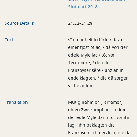
Stuttgart 2018.
Source Details
21.22–21.28
Text
sîn manheit in lêrte / daz er
einer tjost pflac, / dâ von der
edele Myle lac / tôt vor
Terramêre, / den die
Franzoyser sêre / unz an ir
ende klagten, / die dâ sorgen
vil bejagten.
Translation
Mutig nahm er [Terramer]
einen Zweikampf an, in dem
der edle Myle dann tot vor ihm
lag - ihn beklagten die
Franzosen schmerzlich, die da