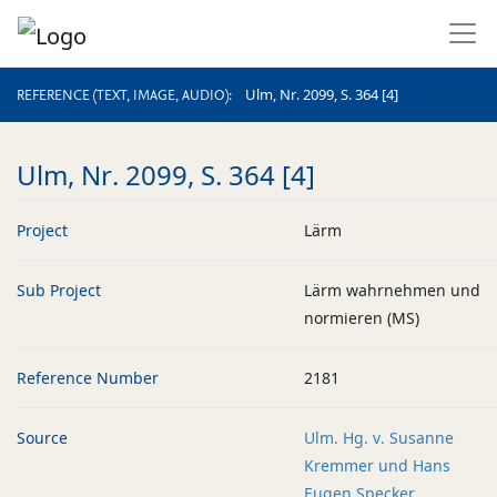
REFERENCE (TEXT, IMAGE, AUDIO)
Ulm, Nr. 2099, S. 364 [4]
REFERENCE (TEXT, IMAGE, AUDIO)
Ulm, Nr. 2099, S. 364 [4]
Project
Lärm
Sub Project
Lärm wahrnehmen und
normieren (MS)
Reference Number
2181
Source
Ulm. Hg. v. Susanne
Kremmer und Hans
Eugen Specker.