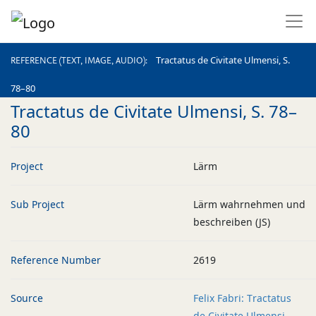
REFERENCE (TEXT, IMAGE, AUDIO)
Tractatus de Civitate Ulmensi, S.
REFERENCE (TEXT, IMAGE, AUDIO)
78–80
Tractatus de Civitate Ulmensi, S. 78–
80
Project
Lärm
Sub Project
Lärm wahrnehmen und
beschreiben (JS)
Reference Number
2619
Source
Felix Fabri: Tractatus
de Civitate Ulmensi.