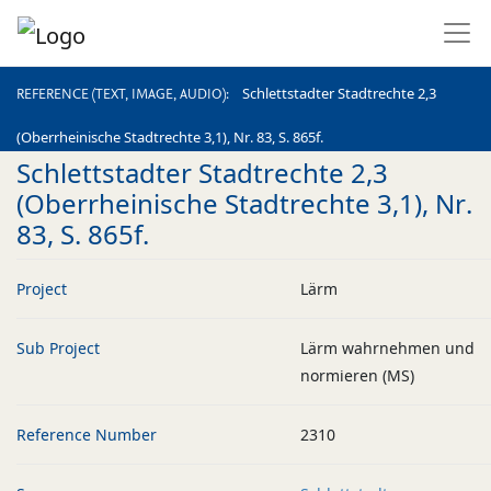
REFERENCE (TEXT, IMAGE, AUDIO)
Schlettstadter Stadtrechte 2,3
REFERENCE (TEXT, IMAGE, AUDIO)
(Oberrheinische Stadtrechte 3,1), Nr. 83, S. 865f.
Schlettstadter Stadtrechte 2,3
(Oberrheinische Stadtrechte 3,1), Nr.
83, S. 865f.
Project
Lärm
Sub Project
Lärm wahrnehmen und
normieren (MS)
Reference Number
2310