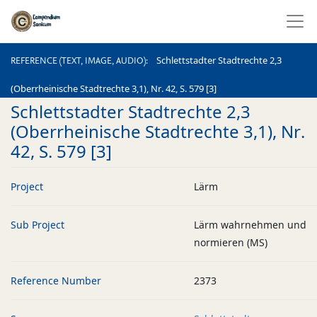
REFERENCE (TEXT, IMAGE, AUDIO)
Schlettstadter Stadtrechte 2,3
REFERENCE (TEXT, IMAGE, AUDIO)
(Oberrheinische Stadtrechte 3,1), Nr. 42, S. 579 [3]
Schlettstadter Stadtrechte 2,3
(Oberrheinische Stadtrechte 3,1), Nr.
42, S. 579 [3]
Project
Lärm
Sub Project
Lärm wahrnehmen und
normieren (MS)
Reference Number
2373