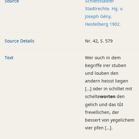
Source
Schlettstadter
Stadtrechte. Hg. v.
Joseph Gény.
Heidelberg 1902.
Source Details
Nr. 42, S. 579
Text
Wer ouch in dem
begriffe irer stuben
und louben den
andern heisst liegen
[…] oder in schiltet mit
schelte
worten
den
gelich und das tůt
frevellichen, der
bessert von yegelichem
vier pfen […].