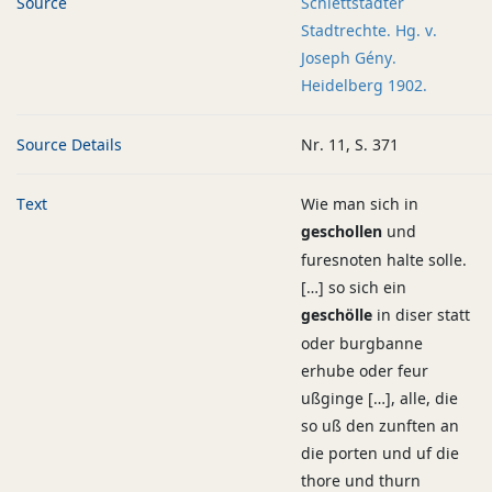
Source
Schlettstadter
Stadtrechte. Hg. v.
Joseph Gény.
Heidelberg 1902.
Source Details
Nr. 11, S. 371
Text
Wie man sich in
geschollen
und
furesnoten halte solle.
[…] so sich ein
geschölle
in diser statt
oder burgbanne
erhube oder feur
ußginge […], alle, die
so uß den zunften an
die porten und uf die
thore und thurn