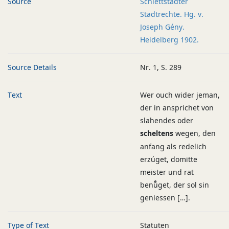
Source
Schlettstadter
Stadtrechte. Hg. v.
Joseph Gény.
Heidelberg 1902.
Source Details
Nr. 1, S. 289
Text
Wer ouch wider jeman,
der in ansprichet von
slahendes oder
scheltens
wegen, den
anfang als redelich
erzúget, domitte
meister und rat
benuͤget, der sol sin
geniessen […].
Type of Text
Statuten