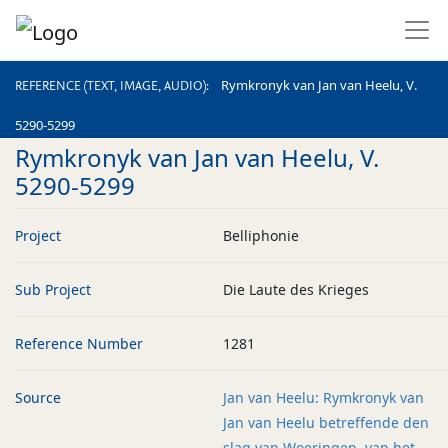
REFERENCE (TEXT, IMAGE, AUDIO)
Rymkronyk van Jan van Heelu, V.
REFERENCE (TEXT, IMAGE, AUDIO)
5290-5299
Rymkronyk van Jan van Heelu, V.
5290-5299
Project
Belliphonie
Sub Project
Die Laute des Krieges
Reference Number
1281
Source
Jan van Heelu: Rymkronyk van
Jan van Heelu betreffende den
slag van Woeringen, van het