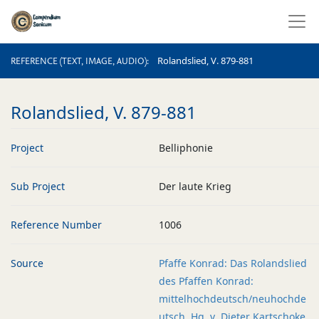
REFERENCE (TEXT, IMAGE, AUDIO)
Rolandslied, V. 879-881
REFERENCE (TEXT, IMAGE, AUDIO)
Rolandslied, V. 879-881
Project
Belliphonie
Sub Project
Der laute Krieg
Reference Number
1006
Source
Pfaffe Konrad: Das Rolandslied
des Pfaffen Konrad:
mittelhochdeutsch/neuhochde
utsch. Hg. v. Dieter Kartschoke.