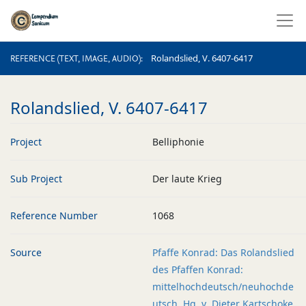
REFERENCE (TEXT, IMAGE, AUDIO)
Rolandslied, V. 6407-6417
REFERENCE (TEXT, IMAGE, AUDIO)
Rolandslied, V. 6407-6417
Project
Belliphonie
Sub Project
Der laute Krieg
Reference Number
1068
Source
Pfaffe Konrad: Das Rolandslied
des Pfaffen Konrad:
mittelhochdeutsch/neuhochde
utsch. Hg. v. Dieter Kartschoke.