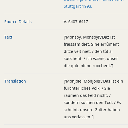
Stuttgart 1993.
Source Details
V. 6407-6417
Text
['Monsoy, Monsoy!','Daz ist
fraissam diet. Sine errûment
ditze velt niet, / den tôt si
suochent. / ich wæne, unser
die gote niene ruochent.']
Translation
['Monjoie! Monjoie!','Das ist ein
fürchterliches Volk! / Sie
räumen das Feld nicht, /
sondern suchen den Tod. / Es
scheint, unsere Götter haben
uns verlassen.']