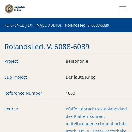
REFERENCE (TEXT, IMAGE, AUDIO)
Rolandslied, V. 6088-6089
REFERENCE (TEXT, IMAGE, AUDIO)
Rolandslied, V. 6088-6089
Project
Belliphonie
Sub Project
Der laute Krieg
Reference Number
1063
Source
Pfaffe Konrad: Das Rolandslied
des Pfaffen Konrad:
mittelhochdeutsch/neuhochde
utsch. Hg. v. Dieter Kartschoke.