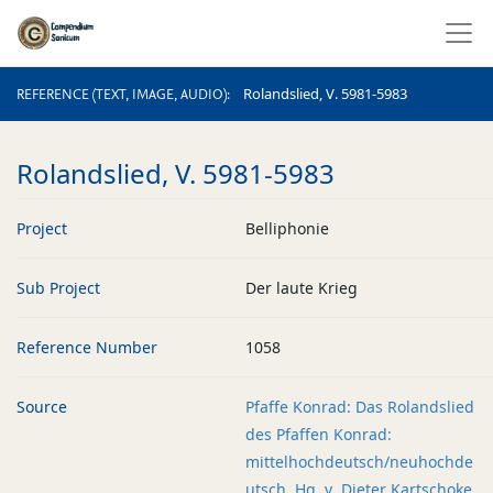
REFERENCE (TEXT, IMAGE, AUDIO)
Rolandslied, V. 5981-5983
REFERENCE (TEXT, IMAGE, AUDIO)
Rolandslied, V. 5981-5983
Project
Belliphonie
Sub Project
Der laute Krieg
Reference Number
1058
Source
Pfaffe Konrad: Das Rolandslied
des Pfaffen Konrad:
mittelhochdeutsch/neuhochde
utsch. Hg. v. Dieter Kartschoke.