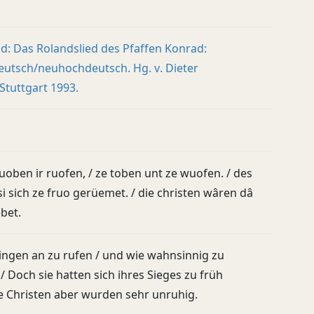
d: Das Rolandslied des Pfaffen Konrad:
eutsch/neuhochdeutsch. Hg. v. Dieter
Stuttgart 1993.
uoben ir ruofen, / ze toben unt ze wuofen. / des
si sich ze fruo gerüemet. / die christen wâren dâ
bet.
ingen an zu rufen / und wie wahnsinnig zu
 / Doch sie hatten sich ihres Sieges zu früh
ie Christen aber wurden sehr unruhig.