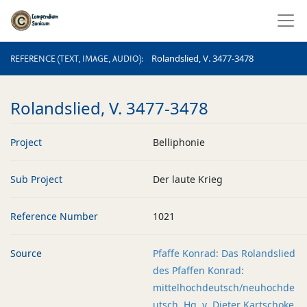
REFERENCE (TEXT, IMAGE, AUDIO)
Rolandslied, V. 3477-3478
REFERENCE (TEXT, IMAGE, AUDIO)
Rolandslied, V. 3477-3478
Project
Belliphonie
Sub Project
Der laute Krieg
Reference Number
1021
Source
Pfaffe Konrad: Das Rolandslied
des Pfaffen Konrad:
mittelhochdeutsch/neuhochde
utsch. Hg. v. Dieter Kartschoke.