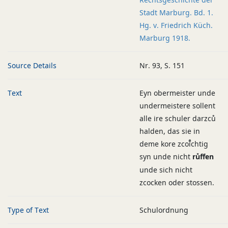
Stadt Marburg. Bd. 1.
Hg. v. Friedrich Küch.
Marburg 1918.
Source Details
Nr. 93, S. 151
Text
Eyn obermeister unde
undermeistere sollent
alle ire schuler darzců
halden, das sie in
deme kore zcoiͤchtig
syn unde nicht
růffen
unde sich nicht
zcocken oder stossen.
Type of Text
Schulordnung