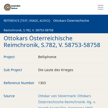
REFERENCE (TEXT, IMAGE, AUDIO)
Ottokars Österreichische
REFERENCE (TEXT, IMAGE, AUDIO)
Reimchronik, S.782, V. 58753-58758
Ottokars Österreichische
Reimchronik, S.782, V. 58753-58758
Project
Belliphonie
Sub Project
Die Laute des Krieges
Reference Number
1303
Source
Ottokar von Steiermark: Ottokars
Österreichische Reimchronik. Hg. v.
Joseph Seemüller. Hannover 1893.