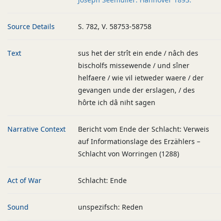
Source Details
S. 782, V. 58753-58758
Text
sus het der strît ein ende / nâch des
bischolfs missewende / und sîner
helfaere / wie vil ietweder waere / der
gevangen unde der erslagen, / des
hôrte ich dâ niht sagen
Narrative Context
Bericht vom Ende der Schlacht: Verweis
auf Informationslage des Erzählers –
Schlacht von Worringen (1288)
Act of War
Schlacht: Ende
Sound
unspezifsch: Reden