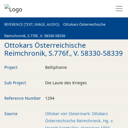
REFERENCE (TEXT, IMAGE, AUDIO)
Ottokars Österreichische
REFERENCE (TEXT, IMAGE, AUDIO)
Reimchronik, S.776f., V. 58330-58339
Ottokars Österreichische
Reimchronik, S.776f., V. 58330-58339
Project
Belliphonie
Sub Project
Die Laute des Krieges
Reference Number
1294
Source
Ottokar von Steiermark: Ottokars
Österreichische Reimchronik. Hg. v.
Joseph Seemüller. Hannover 1893.