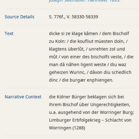
Source Details
S. 776f., V. 58330-58339
Text
dicke si ze klage kâmen / dem Bischolf
zu Koln: / die koufliut müesten doln, /
klagtens überlût, / unrehten zol und
mût / von einer des bischolfs veste, / die
man dâ nâhen ligent weste / diu waz
geheizen Wurinc, / dâvon diu schedlich
dinc / die burgær enphiengen.
Narrative Context
die Kölner Bürger beklagen sich bei
ihrem Bischof über Ungerechtigkeiten,
u.a. ausgehend von der Worringer Burg;
Limburger Erbfolgekrieg – Schlacht von
Worringen (1288)