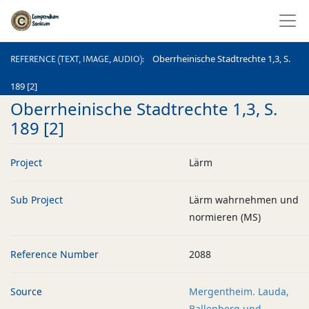
REFERENCE (TEXT, IMAGE, AUDIO)
Oberrheinische Stadtrechte 1,3, S.
REFERENCE (TEXT, IMAGE, AUDIO)
189 [2]
Oberrheinische Stadtrechte 1,3, S.
189 [2]
Project
Lärm
Sub Project
Lärm wahrnehmen und
normieren (MS)
Reference Number
2088
Source
Mergentheim. Lauda,
Ballenberg und