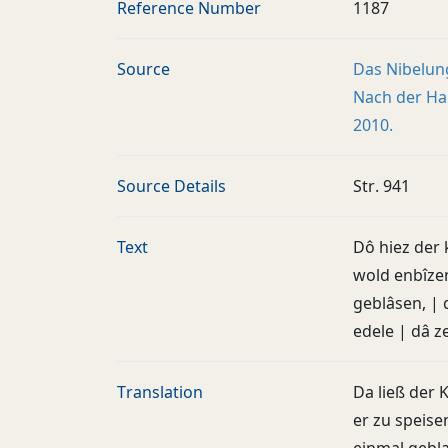
Reference Number
1187
Source
Das Nibelun
Nach der Han
2010.
Source Details
Str. 941
Text
Dô hiez der 
wold enbîzen.
geblâsen, | 
edele | dâ z
Translation
Da ließ der
er zu speise