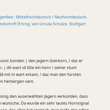
genlied : Mittelhochdeutsch / Neuhochdeutsch.
dschrift B hrsg. von Ursula Schulze. Stuttgart
künic künden | den jegern ûzerkorn, / daz er
 | dô wart vil lûte ein horn / zeiner stunt
dâ mit in wart erkant, / daz man den fursten
en herbergen vant.
 König den auserwählten Jägern verkünden, dass
n wünsche. Da wurde ein sehr lautes Hornsignal