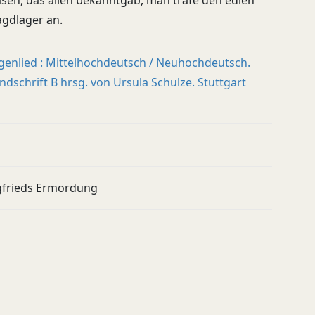
sen, das allen bekanntgab, man träfe den edlen
agdlager an.
genlied : Mittelhochdeutsch / Neuhochdeutsch.
dschrift B hrsg. von Ursula Schulze. Stuttgart
egfrieds Ermordung