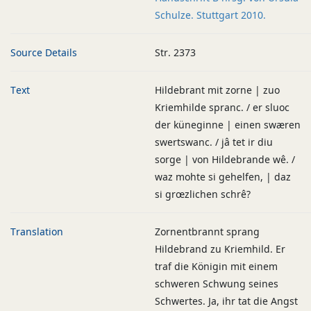
Schulze. Stuttgart 2010.
Source Details
Str. 2373
Text
Hildebrant mit zorne | zuo
Kriemhilde spranc. / er sluoc
der küneginne | einen swæren
swertswanc. / jâ tet ir diu
sorge | von Hildebrande wê. /
waz mohte si gehelfen, | daz
si grœzlichen schrê?
Translation
Zornentbrannt sprang
Hildebrand zu Kriemhild. Er
traf die Königin mit einem
schweren Schwung seines
Schwertes. Ja, ihr tat die Angst