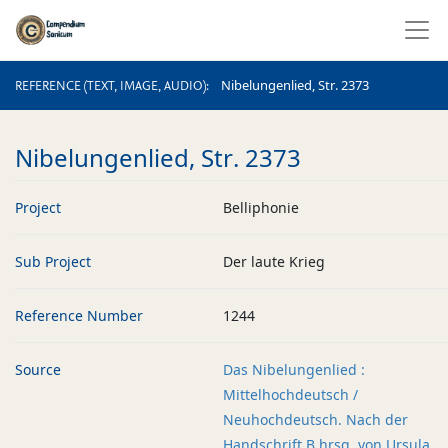
REFERENCE (TEXT, IMAGE, AUDIO)
Nibelungenlied, Str. 2373
REFERENCE (TEXT, IMAGE, AUDIO)
Nibelungenlied, Str. 2373
Project
Belliphonie
Sub Project
Der laute Krieg
Reference Number
1244
Source
Das Nibelungenlied :
Mittelhochdeutsch /
Neuhochdeutsch. Nach der
Handschrift B hrsg. von Ursula