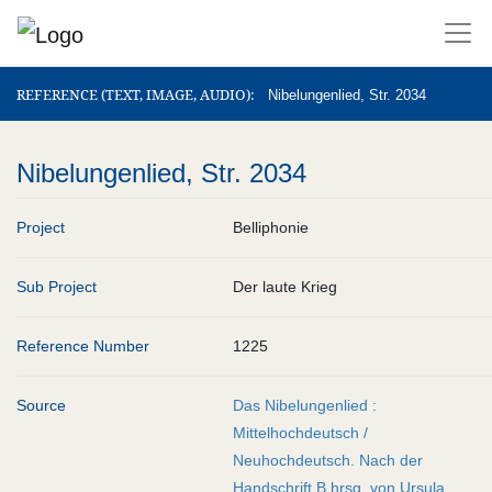
REFERENCE (TEXT, IMAGE, AUDIO)
REFERENCE (TEXT, IMAGE, AUDIO)
Nibelungenlied, Str. 2034
Nibelungenlied, Str. 2034
Project
Belliphonie
Sub Project
Der laute Krieg
Reference Number
1225
Source
Das Nibelungenlied :
Mittelhochdeutsch /
Neuhochdeutsch. Nach der
Handschrift B hrsg. von Ursula