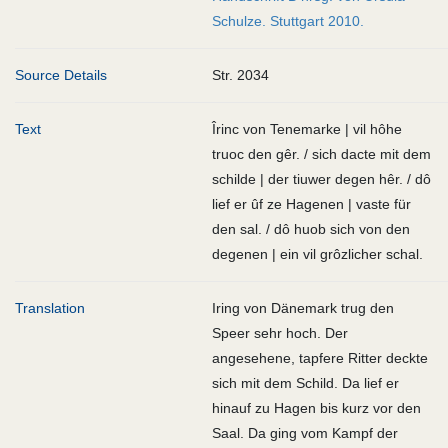
Schulze. Stuttgart 2010.
Source Details
Str. 2034
Text
Îrinc von Tenemarke | vil hôhe
truoc den gêr. / sich dacte mit dem
schilde | der tiuwer degen hêr. / dô
lief er ûf ze Hagenen | vaste für
den sal. / dô huob sich von den
degenen | ein vil grôzlicher schal.
Translation
Iring von Dänemark trug den
Speer sehr hoch. Der
angesehene, tapfere Ritter deckte
sich mit dem Schild. Da lief er
hinauf zu Hagen bis kurz vor den
Saal. Da ging vom Kampf der