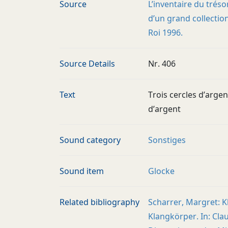
Source
L’inventaire du trés
d’un grand collectio
Roi 1996.
Source Details
Nr. 406
Text
Trois cercles d’arge
d’argent
Sound category
Sonstiges
Sound item
Glocke
Related bibliography
Scharrer, Margret: 
Klangkörper. In: Clau