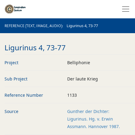
REFERENCE (TEXT, IMAGE, AUDIO)
Ligurinus 4, 73-77
REFERENCE (TEXT, IMAGE, AUDIO)
Ligurinus 4, 73-77
Project
Belliphonie
Sub Project
Der laute Krieg
Reference Number
1133
Source
Gunther der Dichter:
Ligurinus. Hg. v. Erwin
Assmann. Hannover 1987.