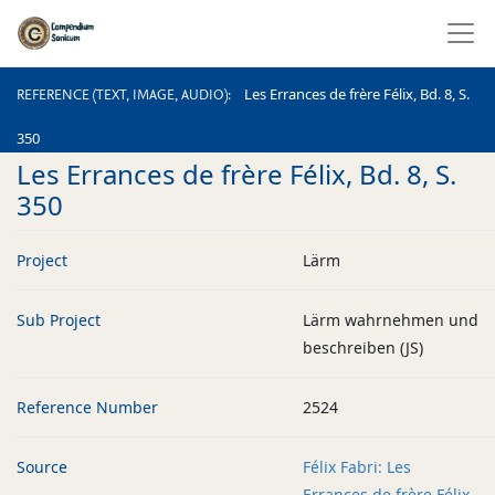
REFERENCE (TEXT, IMAGE, AUDIO)
Les Errances de frère Félix, Bd. 8, S.
REFERENCE (TEXT, IMAGE, AUDIO)
350
Les Errances de frère Félix, Bd. 8, S.
350
Project
Lärm
Sub Project
Lärm wahrnehmen und
beschreiben (JS)
Reference Number
2524
Source
Félix Fabri: Les
Errances de frère Félix,