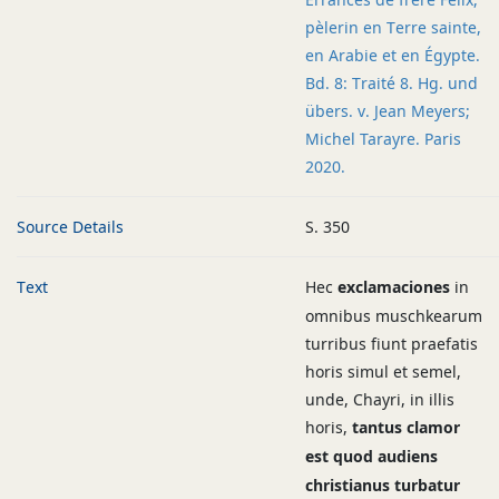
pèlerin en Terre sainte,
en Arabie et en Égypte.
Bd. 8: Traité 8. Hg. und
übers. v. Jean Meyers;
Michel Tarayre. Paris
2020.
Source Details
S. 350
Text
Hec
exclamaciones
in
omnibus muschkearum
turribus fiunt praefatis
horis simul et semel,
unde, Chayri, in illis
horis,
tantus clamor
est quod audiens
christianus turbatur