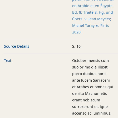
en Arabie et en Égypte.
Bd. 8: Traité 8. Hg. und
übers. v. Jean Meyers;
Michel Tarayre. Paris
2020.
Source Details
S. 16
Text
October mensis cum
suo primo die illuxit,
porro duabus horis
ante lucem Sarraceni
et Arabes et omnes qui
de ritu Machumetis
erant nobiscum
surrexerunt et, igne
accenso ac luminibus,