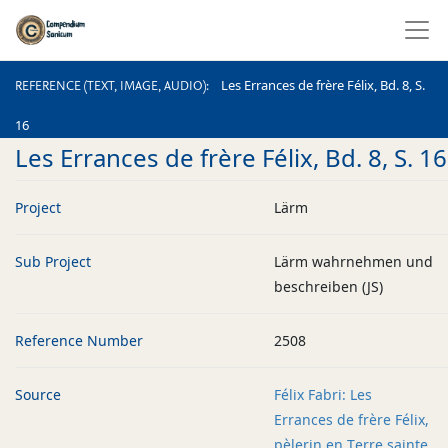
REFERENCE (TEXT, IMAGE, AUDIO)
Les Errances de frère Félix, Bd. 8, S.
REFERENCE (TEXT, IMAGE, AUDIO)
16
Les Errances de frère Félix, Bd. 8, S. 16
Project
Lärm
Sub Project
Lärm wahrnehmen und
beschreiben (JS)
Reference Number
2508
Source
Félix Fabri: Les
Errances de frère Félix,
pèlerin en Terre sainte,