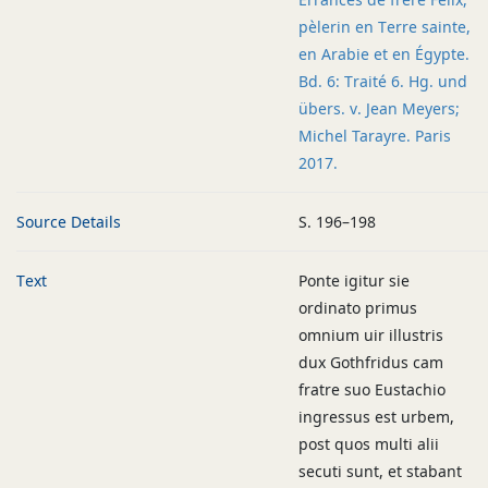
pèlerin en Terre sainte,
en Arabie et en Égypte.
Bd. 6: Traité 6. Hg. und
übers. v. Jean Meyers;
Michel Tarayre. Paris
2017.
Source Details
S. 196–198
Text
Ponte igitur sie
ordinato primus
omnium uir illustris
dux Gothfridus cam
fratre suo Eustachio
ingressus est urbem,
post quos multi alii
secuti sunt, et stabant