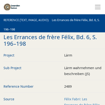
REFERENCE (TEXT, IMAGE, AUDIO)
Les Errances de frère Félix, Bd. 6, S.
REFERENCE (TEXT, IMAGE, AUDIO)
196–198
Les Errances de frère Félix, Bd. 6, S.
196–198
Project
Lärm
Sub Project
Lärm wahrnehmen und
beschreiben (JS)
Reference Number
2489
Source
Félix Fabri: Les
Errances de frère Félix,