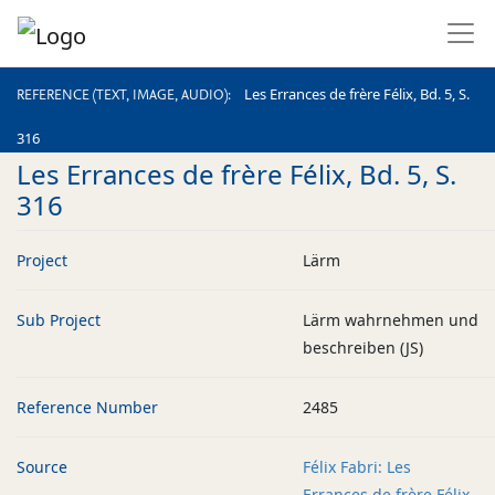
REFERENCE (TEXT, IMAGE, AUDIO)
Les Errances de frère Félix, Bd. 5, S.
REFERENCE (TEXT, IMAGE, AUDIO)
316
Les Errances de frère Félix, Bd. 5, S.
316
Project
Lärm
Sub Project
Lärm wahrnehmen und
beschreiben (JS)
Reference Number
2485
Source
Félix Fabri: Les
Errances de frère Félix,