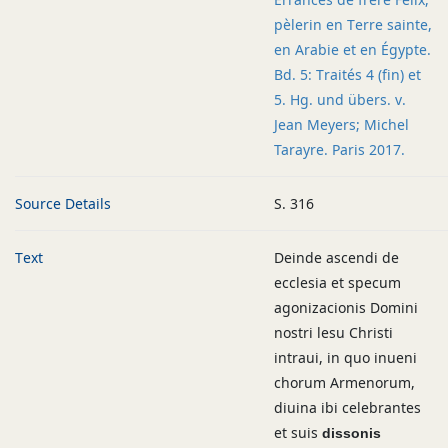
pèlerin en Terre sainte,
en Arabie et en Égypte.
Bd. 5: Traités 4 (fin) et
5. Hg. und übers. v.
Jean Meyers; Michel
Tarayre. Paris 2017.
Source Details
S. 316
Text
Deinde ascendi de
ecclesia et specum
agonizacionis Domini
nostri lesu Christi
intraui, in quo inueni
chorum Armenorum,
diuina ibi celebrantes
et suis
dissonis