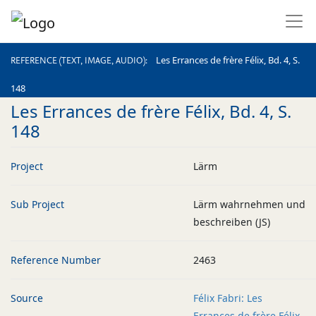
REFERENCE (TEXT, IMAGE, AUDIO)
Les Errances de frère Félix, Bd. 4, S.
REFERENCE (TEXT, IMAGE, AUDIO)
148
Les Errances de frère Félix, Bd. 4, S.
148
Project
Lärm
Sub Project
Lärm wahrnehmen und
beschreiben (JS)
Reference Number
2463
Source
Félix Fabri: Les
Errances de frère Félix,