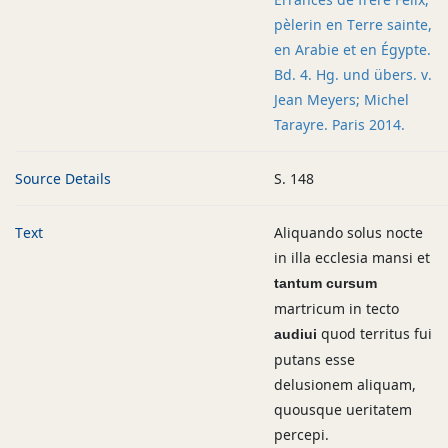
pèlerin en Terre sainte,
en Arabie et en Égypte.
Bd. 4. Hg. und übers. v.
Jean Meyers; Michel
Tarayre. Paris 2014.
Source Details
S. 148
Text
Aliquando solus nocte
in illa ecclesia mansi et
tantum cursum
martricum in tecto
quod territus fui
audiui
putans esse
delusionem aliquam,
quousque ueritatem
percepi.